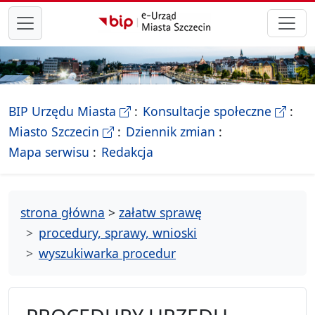
przejdź do głównego menu
- Biletyn Informacji Publicznej Ur
- stron
BIP Urzędu Miasta
Konsultacje społeczne
- Oficjalna strona Miasta Szczecin
Miasto Szczecin
Dziennik zmian
- drzewko rozdziałów
Mapa serwisu
Redakcja
strona główna
>
załatw sprawę
procedury, sprawy, wnioski
wyszukiwarka procedur