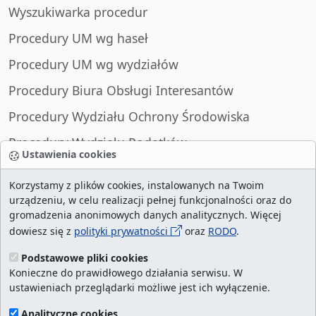
Wyszukiwarka procedur
Procedury UM wg haseł
Procedury UM wg wydziałów
Procedury Biura Obsługi Interesantów
Procedury Wydziału Ochrony Środowiska
Procedury Wydziału Podatków
Ustawienia cookies
Procedury Wydziału Spraw Obywatelskich
Korzystamy z plików cookies, instalowanych na Twoim
urządzeniu, w celu realizacji pełnej funkcjonalności oraz do
gromadzenia anonimowych danych analitycznych. Więcej
dowiesz się z
polityki prywatności
oraz
RODO
.
liczba wizyt:
29019734
/ aktualna strona:
2132950
/
najczęściej odwiedzane strony
/
ustawienia
Podstawowe pliki cookies
Konieczne do prawidłowego działania serwisu. W
cookies
ustawieniach przeglądarki możliwe jest ich wyłączenie.
Urząd Miasta Szczecin. Portal eurzad.szczecin.pl
Analityczne cookies