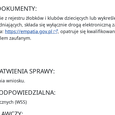
DOKUMENTY:
e z rejestru żłobków i klubów dziecięcych lub wykre
niających, składa się wyłącznie drogą elektroniczną 
a:
https://empatia.gov.pl
, opatruje się kwalifikow
ilem zaufanym.
AŁATWIENIA SPRAWY:
nia wniosku.
A ODPOWIEDZIALNA:
cznych (WSS)
ŁAWCZY: