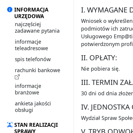
I. WYMAGANE 
INFORMACJA
URZĘDOWA
Wniosek o wykreśleni
najczęściej
podmiotów ich zatrud
zadawane pytania
Usługowego Emp@ti
informacje
potwierdzonym prof
teleadresowe
II. OPŁATY:
spis telefonów
Nie pobiera się.
rachunki bankowe
III. TERMIN Z
informacje
branżowe
30 dni od dnia złoże
ankieta jakości
IV. JEDNOSTK
obsługi
Wydział Spraw Społe
STAN REALIZACJI
V. TRYB ODWO
SPRAWY