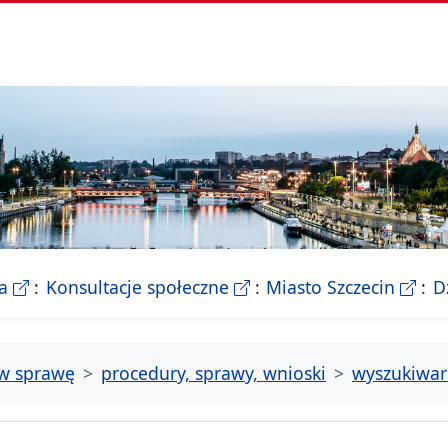
- Biletyn Informacji Publicznej Urzedu Miasta Szczeci
- strona konsultacji Miasta
- Ofic
a
Konsultacje społeczne
Miasto Szczecin
D
tw sprawę
procedury, sprawy, wnioski
wyszukiwar