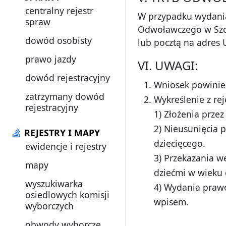
centralny rejestr
W przypadku wydania
spraw
Odwoławczego w Szcze
dowód osobisty
lub pocztą na adres 
prawo jazdy
VI. UWAGI:
dowód rejestracyjny
Wniosek powinie
zatrzymany dowód
Wykreślenie z re
rejestracyjny
1) Złożenia prze
2) Nieusunięcia 
REJESTRY I MAPY
dziecięcego.
ewidencje i rejestry
3) Przekazania w
mapy
dziećmi w wieku 
wyszukiwarka
4) Wydania prawo
osiedlowych komisji
wpisem.
wyborczych
obwody wyborcze