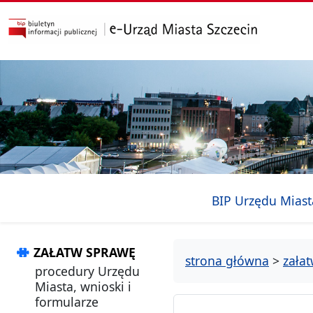
przejdź do głównego menu
przejdź do treści
BIP Urzędu Miast
ZAŁATW SPRAWĘ
strona główna
>
zała
procedury Urzędu
Miasta, wnioski i
formularze