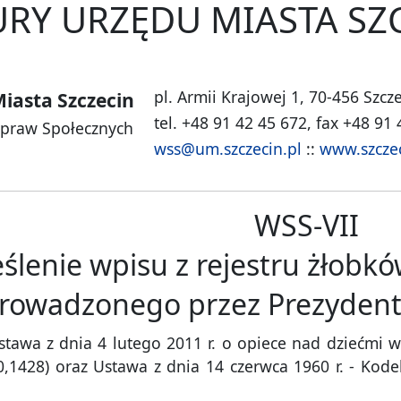
RY URZĘDU MIASTA SZ
pl. Armii Krajowej 1, 70-456 Szcz
iasta Szczecin
tel. +48 91 42 45 672, fax +48 91
Spraw Społecznych
wss@um.szczecin.pl
::
www.szcze
WSS-VII
ślenie wpisu z rejestru żłobkó
rowadzonego przez Prezydenta
awa z dnia 4 lutego 2011 r. o opiece nad dziećmi w wi
60,1428) oraz Ustawa z dnia 14 czerwca 1960 r. - Kode