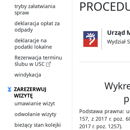
PROCEDU
tryby załatwiania
spraw
deklaracja opłat za
odpady
Urząd M
deklaracje na
Wydział 
podatki lokalne
Rezerwacja terminu
ślubu w USC
windykacja
Wykre
ZAREZERWUJ
WIZYTĘ
p
umawianie wizyt
Podstawa prawna: ust
odwołanie wizyty
157, z 2017 r. poz. 
bieżący stan kolejki
2017 r. poz. 1257).