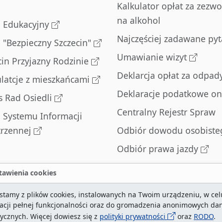
Kalkulator opłat za zezwo
na alkohol
l Edukacyjny
Najczęściej zadawane pyt
l "Bezpieczny Szczecin"
Umawianie wizyt
cin Przyjazny Rodzinie
Deklarcja opłat za odpad
latcje z mieszkańcami
Deklaracje podatkowe on
s Rad Osiedli
Centralny Rejestr Spraw
l Systemu Informacji
trzennej
Odbiór dowodu osobiste
Odbiór prawa jazdy
Odbiór dowodu
awienia cookies
rejestracyjnego
stamy z plików cookies, instalowanych na Twoim urządzeniu, w cel
Zatrzymane dowody
zacji pełnej funkcjonalności oraz do gromadzenia anonimowych da
rejestracyjne
tycznych. Więcej dowiesz się z
polityki prywatności
oraz
RODO
.