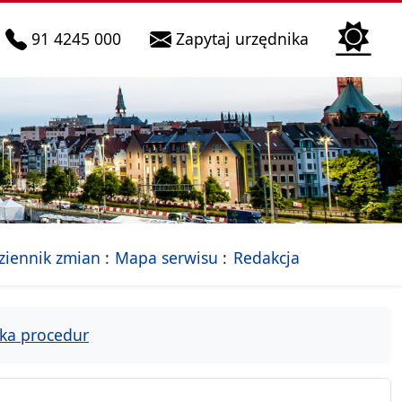
telefon do infolinii:
Biura Obsłu
91 4245 000
Zapytaj urzędnika
n
 Szczecin
jalna strona Miasta Szczecin
- drzewko rozdziałów
ziennik zmian
Mapa serwisu
Redakcja
ka procedur