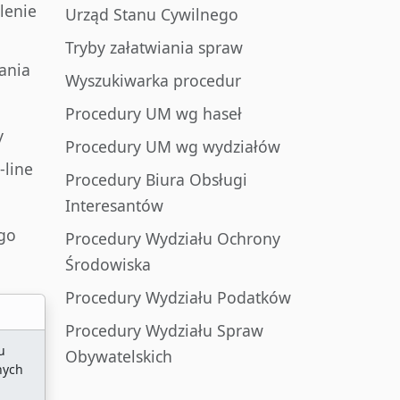
lenie
Urząd Stanu Cywilnego
Tryby załatwiania spraw
ania
Wyszukiwarka procedur
Procedury UM wg haseł
y
Procedury UM wg wydziałów
-line
Procedury Biura Obsługi
Interesantów
go
Procedury Wydziału Ochrony
Środowiska
Procedury Wydziału Podatków
Procedury Wydziału Spraw
u
Obywatelskich
nych