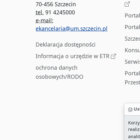
70-456 Szczecin
tel.
91 4245000
Porta
e-mail:
Porta
ekancelaria@um.szczecin.pl
Szcze
Deklaracja dostępności
Konsu
Informacja o urzędzie w ETR
Serwi
ochrona danych
Porta
osobowych/RODO
Przes
Ust
Korzy
reali
anali