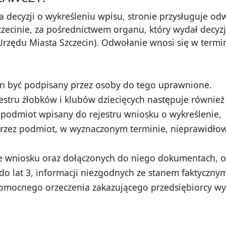
 decyzji o wykreśleniu wpisu, stronie przysługuje 
cinie, za pośrednictwem organu, który wydał decyzję 
Urzędu Miasta Szczecin). Odwołanie wnosi się w termin
n być podpisany przez osoby do tego uprawnione.
jestru żłobków i klubów dziecięcych następuje równie
z podmiot wpisany do rejestru wniosku o wykreślenie,
przez podmiot, w wyznaczonym terminie, nieprawidłow
e wniosku oraz dołączonych do niego dokumentach, o
do lat 3, informacji niezgodnych ze stanem faktyczny
mocnego orzeczenia zakazującego przedsiębiorcy wyk