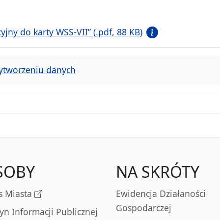
jny do karty WSS-VII” (.pdf, 88 KB)
ytworzeniu danych
SOBY
NA SKRÓTY
s Miasta
Ewidencja Działaności
Gospodarczej
tyn Informacji Publicznej