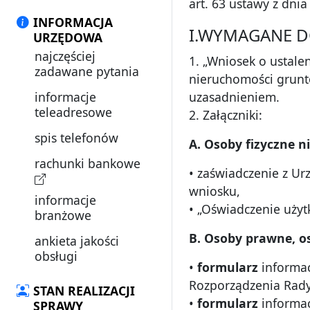
art. 63 ustawy z dni
INFORMACJA
I.WYMAGANE 
URZĘDOWA
najczęściej
1. „Wniosek o ustale
zadawane pytania
nieruchomości grunt
informacje
uzasadnieniem.
teleadresowe
2. Załączniki:
spis telefonów
A. Osoby fizyczne n
rachunki bankowe
• zaświadczenie z U
wniosku,
informacje
• „Oświadczenie użyt
branżowe
B. Osoby prawne, o
ankieta jakości
obsługi
•
formularz
informac
Rozporządzenia Rady 
STAN REALIZACJI
•
formularz
informac
SPRAWY