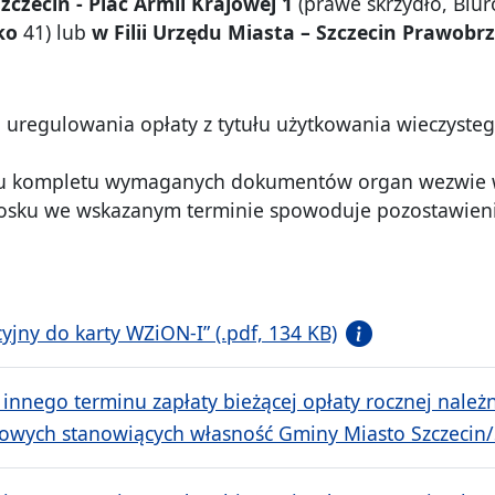
zczecin - Plac Armii Krajowej 1
(prawe skrzydło, Biu
ko
41) lub
w Filii Urzędu Miasta – Szczecin Prawobrz
n uregulowania opłaty z tytułu użytkowania wieczyst
ku kompletu wymaganych dokumentów organ wezwie w
osku we wskazanym terminie spowoduje pozostawienie
jny do karty WZiON-I” (.pdf, 134 KB)
 innego terminu zapłaty bieżącej opłaty rocznej należ
owych stanowiących własność Gminy Miasto Szczecin/S