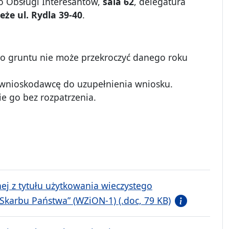
ro Obsługi Interesantów,
sala 62
, delegatura
eże ul. Rydla 39-40
.
ego gruntu nie może przekroczyć danego roku
nioskodawcę do uzupełnienia wniosku.
 go bez rozpatrzenia.
nej z tytułu użytkowania wieczystego
karbu Państwa” (WZiON-1) (.doc, 79 KB)