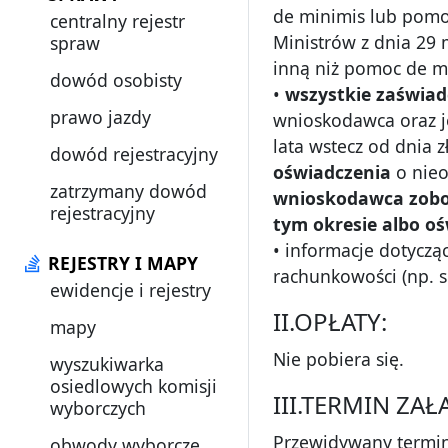
de minimis lub pomoc
centralny rejestr
Ministrów z dnia 29 
spraw
inną niż pomoc de m
dowód osobisty
•
wszystkie zaświad
prawo jazdy
wnioskodawca oraz j
lata wstecz od dnia 
dowód rejestracyjny
oświadczenia
o nieo
zatrzymany dowód
wnioskodawca zobow
rejestracyjny
tym okresie albo o
• informacje dotyczą
REJESTRY I MAPY
rachunkowości (np. 
ewidencje i rejestry
II.OPŁATY:
mapy
Nie pobiera się.
wyszukiwarka
osiedlowych komisji
III.TERMIN ZA
wyborczych
Przewidywany termin
obwody wyborcze