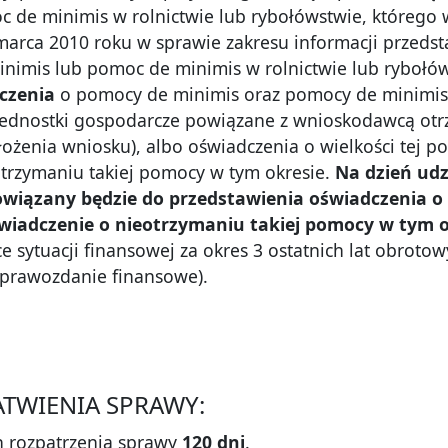
 de minimis w rolnictwie lub rybołówstwie, którego 
marca 2010 roku w sprawie zakresu informacji przeds
inimis lub pomoc de minimis w rolnictwie lub rybołów
czenia
o pomocy de minimis oraz pomocy de minimis w
ednostki gospodarcze powiązane z wnioskodawcą otrzy
złożenia wniosku), albo oświadczenia o wielkości tej 
trzymaniu takiej pomocy w tym okresie.
Na dzień udz
iązany będzie do przedstawienia oświadczenia o 
świadczenie o nieotrzymaniu takiej pomocy w tym o
ce sytuacji finansowej za okres 3 ostatnich lat obrot
sprawozdanie finansowe).
ŁATWIENIA SPRAWY:
 rozpatrzenia sprawy
120 dni
.