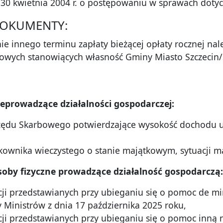
a 30 kwietnia 2004 r. o postępowaniu w sprawach doty
DOKUMENTY:
nie innego terminu zapłaty bieżącej opłaty rocznej nal
owych stanowiących własność Gminy Miasto Szczecin/
ieprowadzące działalności gospodarczej:
rzędu Skarbowego potwierdzające wysokość dochodu u
kownika wieczystego o stanie majątkowym, sytuacji mat
soby fizyczne prowadzące działalność gospodarczą:
ji przedstawianych przy ubieganiu się o pomoc de min
Ministrów z dnia 17 października 2025 roku,
ji przedstawianych przy ubieganiu się o pomoc inną 