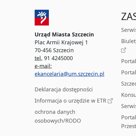
ZA
Serwi
Urząd Miasta Szczecin
Biule
Plac Armii Krajowej 1
70-456 Szczecin
tel.
91 4245000
Porta
e-mail:
Porta
ekancelaria@um.szczecin.pl
Szcze
Deklaracja dostępności
Konsu
Informacja o urzędzie w ETR
Serwi
ochrona danych
Porta
osobowych/RODO
Przes