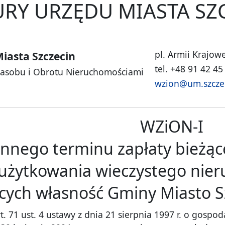
RY URZĘDU MIASTA SZ
pl. Armii Krajowe
iasta Szczecin
tel. +48 91 42 45
Zasobu i Obrotu Nieruchomościami
wzion@um.szczec
WZiON-I
innego terminu zapłaty bieżące
 użytkowania wieczystego nie
cych własność Gminy Miasto S
 71 ust. 4 ustawy z dnia 21 sierpnia 1997 r. o gospoda