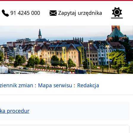
telefon do infolinii:
Biura Obsłu
91 4245 000
Zapytaj urzędnika
n
 Szczecin
jalna strona Miasta Szczecin
- drzewko rozdziałów
ziennik zmian
Mapa serwisu
Redakcja
ka procedur