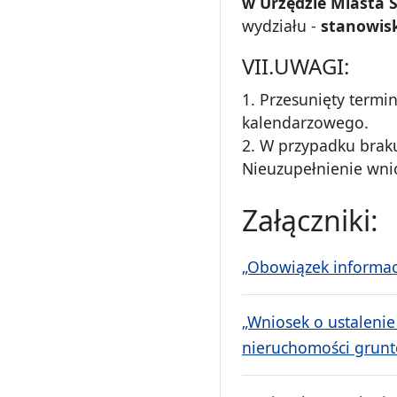
w Urzędzie Miasta S
wydziału -
stanowis
VII.UWAGI:
1. Przesunięty termi
kalendarzowego.
2. W przypadku bra
Nieuzupełnienie wni
Załączniki:
„Obowiązek informacy
„Wniosek o ustalenie
nieruchomości grunt