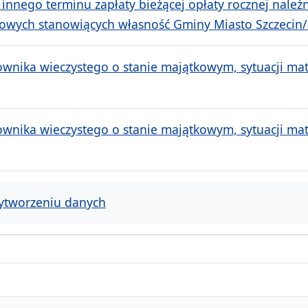
 innego terminu zapłaty bieżącej opłaty rocznej należ
owych stanowiących własność Gminy Miasto Szczecin/S
wnika wieczystego o stanie majątkowym, sytuacji mate
wnika wieczystego o stanie majątkowym, sytuacji mate
ytworzeniu danych