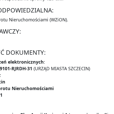
 ODPOWIEDZIALNA:
rotu Nieruchomościami (WZiON).
AWCZY:
ŻYĆ DOKUMENTY:
zeń elektronicznych
:
99101-RJRDH-31
(URZĄD MIASTA SZCZECIN)
:
cin
brotu Nieruchomościami
 1