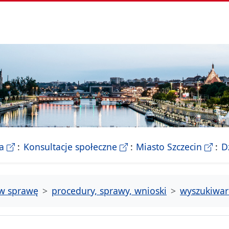
- Biletyn Informacji Publicznej Urzedu Miasta Szczeci
- strona konsultacji Miasta
- Ofic
a
Konsultacje społeczne
Miasto Szczecin
D
tw sprawę
procedury, sprawy, wnioski
wyszukiwar