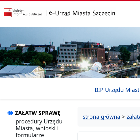
przejdź do głównego menu
przejdź do treści
BIP Urzędu Miast
ZAŁATW SPRAWĘ
strona główna
>
zała
procedury Urzędu
Miasta, wnioski i
formularze