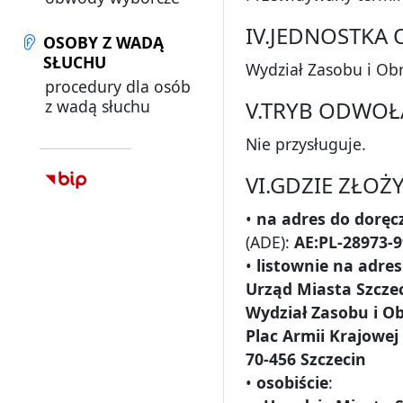
IV.JEDNOSTKA
OSOBY Z WADĄ
SŁUCHU
Wydział Zasobu i Ob
procedury dla osób
z wadą słuchu
V.TRYB ODWOŁ
Nie przysługuje.
VI.GDZIE ZŁO
•
na adres do doręc
(ADE):
AE:PL-28973-
•
listownie na adres
Urząd Miasta Szcze
Wydział Zasobu i O
Plac Armii Krajowej
70-456 Szczecin
•
osobiście
: