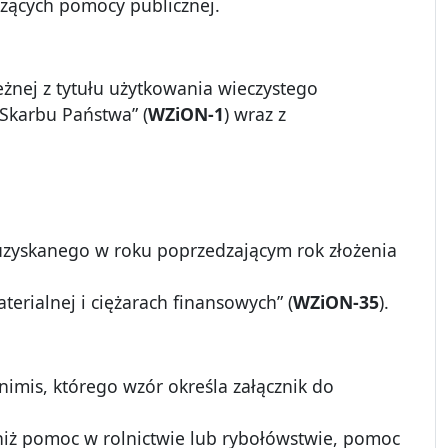
czących pomocy publicznej.
eżnej z tytułu użytkowania wieczystego
Skarbu Państwa” (
WZiON-1
) wraz z
zyskanego w roku poprzedzającym rok złożenia
erialnej i ciężarach finansowych” (
WZiON-35
).
imis, którego wzór określa załącznik do
niż pomoc w rolnictwie lub rybołówstwie, pomoc