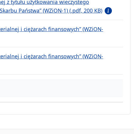
nej z tytułu użytkowania wieczystego
karbu Państwa” (WZiON-1) (.pdf, 200 KB)
rialnej i ciężarach finansowych” (WZiON-
rialnej i ciężarach finansowych” (WZiON-