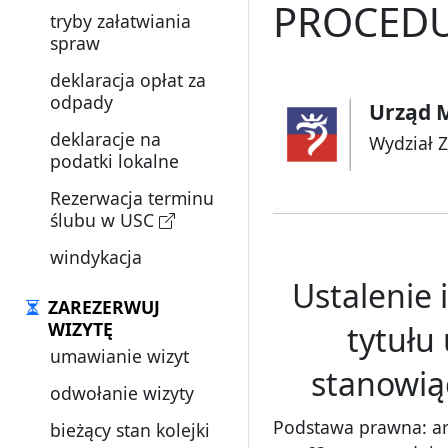
PROCEDU
tryby załatwiania
spraw
deklaracja opłat za
odpady
Urząd M
deklaracje na
Wydział 
podatki lokalne
Rezerwacja terminu
ślubu w USC
windykacja
Ustalenie 
ZAREZERWUJ
WIZYTĘ
tytułu
umawianie wizyt
stanowią
odwołanie wizyty
Podstawa prawna: art.
bieżący stan kolejki