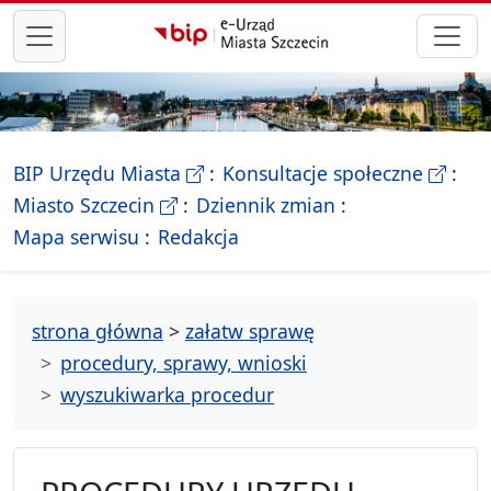
przejdź do głównego menu
- Biletyn Informacji Publicznej Ur
- stron
BIP Urzędu Miasta
Konsultacje społeczne
- Oficjalna strona Miasta Szczecin
Miasto Szczecin
Dziennik zmian
- drzewko rozdziałów
Mapa serwisu
Redakcja
strona główna
>
załatw sprawę
procedury, sprawy, wnioski
wyszukiwarka procedur