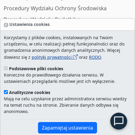
Procedury Wydziału Ochrony Środowiska
Procedury Wydziału Podatków
Ustawienia cookies
Procedury Wydziału Spraw Obywatelskich
Korzystamy z plików cookies, instalowanych na Twoim
urządzeniu, w celu realizacji pełnej funkcjonalności oraz do
gromadzenia anonimowych danych analitycznych. Więcej
dowiesz się z
polityki prywatności
oraz
RODO
.
liczba wizyt:
29006138
/ aktualna strona:
2130779
/
najczęściej odwiedzane strony
/
ustawienia
Podstawowe pliki cookies
Konieczne do prawidłowego działania serwisu. W
cookies
ustawieniach przeglądarki możliwe jest ich wyłączenie.
Urząd Miasta Szczecin. Portal eurzad.szczecin.pl
Analityczne cookies
jest integralną częścią Biuletynu Informacji
Mają na celu uzyskanie przez administratora serwisu wiedzy
na temat ruchu na stronie. Zbieranie danych odbywa się
Publicznej Urzędu Miasta Szczecin.
anonimowo.
Kontakt:
ekancelaria@um.szczecin.pl
Zapamiętaj ustawienia