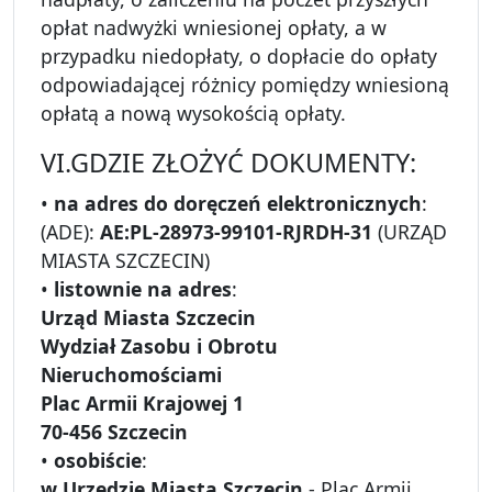
opłat nadwyżki wniesionej opłaty, a w
przypadku niedopłaty, o dopłacie do opłaty
odpowiadającej różnicy pomiędzy wniesioną
opłatą a nową wysokością opłaty.
VI.GDZIE ZŁOŻYĆ DOKUMENTY:
•
na adres do doręczeń elektronicznych
:
(ADE):
AE:PL-28973-99101-RJRDH-31
(URZĄD
MIASTA SZCZECIN)
•
listownie na adres
:
Urząd Miasta Szczecin
Wydział Zasobu i Obrotu
Nieruchomościami
Plac Armii Krajowej 1
70-456 Szczecin
•
osobiście
:
w Urzędzie Miasta Szczecin
- Plac Armii