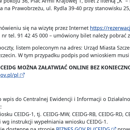
 pokoju 36, Plac Armii Krajowej 1, bilet z literką „K”
ta na Prawobrzeżu, ul. Rydla 39-40 przy stanowisku 25,
ówieniu się na wizytę przez Internet
https://rezerwac
 nr tel. 91 42 45 000 – umówiony bilet należy pobrać 
oczty, listem poleconym na adres: Urząd Miasta Szczec
Szczecin. W tym przypadku podpis pod wnioskiem musi 
 CEIDG MOŻNA ZAŁATWIAĆ ONLINE BEZ KONIECZN
ov.pl/pl
 wpis do Centralnej Ewidencji i Informacji o Działaln
:
wniosku CEIDG-1, tj. CEIDG-MW, CEIDG-RB, CEIDG-RD,
ji wg instrukcji wypełniania wniosku CEIDG-1.
kcje dostępne na stronie
BIZNES.GOV.PL/CEIDG
prowa