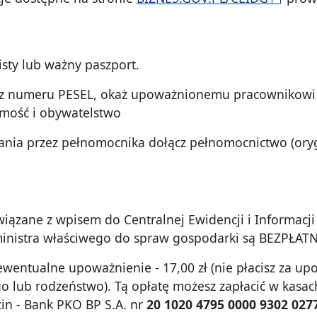
sty lub ważny paszport.
dasz numeru PESEL, okaż upoważnionemu pracownikowi
amość i obywatelstwo
łania przez pełnomocnika dołącz pełnomocnictwo (ory
wiązane z wpisem do Centralnej Ewidencji i Informacji
inistra właściwego do spraw gospodarki są BEZPŁATN
wentualne upoważnienie - 17,00 zł (nie płacisz za up
o lub rodzeństwo). Tą opłatę możesz zapłacić w kas
in - Bank PKO BP S.A. nr
20 1020 4795 0000 9302 027