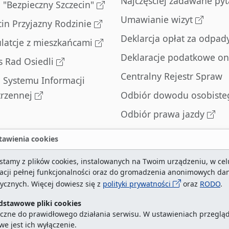
Najczęściej zadawane pyt
l "Bezpieczny Szczecin"
Umawianie wizyt
cin Przyjazny Rodzinie
Deklarcja opłat za odpad
latcje z mieszkańcami
Deklaracje podatkowe on
s Rad Osiedli
Centralny Rejestr Spraw
l Systemu Informacji
trzennej
Odbiór dowodu osobiste
Odbiór prawa jazdy
Odbiór dowodu
awienia cookies
rejestracyjnego
stamy z plików cookies, instalowanych na Twoim urządzeniu, w cel
Zatrzymane dowody
zacji pełnej funkcjonalności oraz do gromadzenia anonimowych da
rejestracyjne
tycznych. Więcej dowiesz się z
polityki prywatności
oraz
RODO
.
dstawowe pliki cookies
czne do prawidłowego działania serwisu. W ustawieniach przegląd
we jest ich wyłączenie.