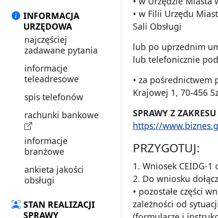
• w Urzędzie Miasta w
• w Filii Urzędu Mias
INFORMACJA
URZĘDOWA
Sali Obsługi
najczęściej
lub po uprzednim um
zadawane pytania
lub telefonicznie pod
informacje
teleadresowe
• za pośrednictwem p
Krajowej 1, 70-456 
spis telefonów
SPRAWY Z ZAKRESU
rachunki bankowe
https://www.biznes.g
informacje
PRZYGOTUJ:
branżowe
1. Wniosek CEIDG-1 o
ankieta jakości
2. Do wniosku dołącz
obsługi
• pozostałe części 
zależności od sytuac
STAN REALIZACJI
SPRAWY
(formularze i instru