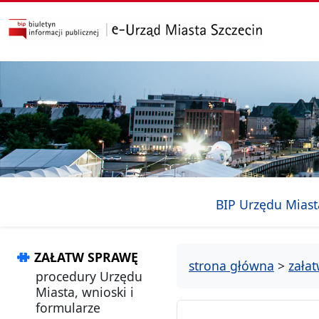
przejdź do głównego menu
przejdź do treści
BIP Urzędu Miast
ZAŁATW SPRAWĘ
strona główna
>
zała
procedury Urzędu
Miasta, wnioski i
formularze