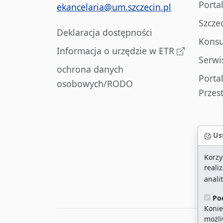
Porta
ekancelaria@um.szczecin.pl
Szcze
Deklaracja dostępności
Konsu
Informacja o urzędzie w ETR
Serwi
ochrona danych
Porta
osobowych/RODO
Przes
Ust
Korzy
reali
anali
Po
Konie
możli