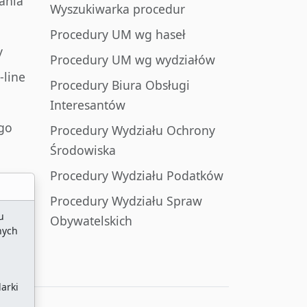
ania
Wyszukiwarka procedur
Procedury UM wg haseł
y
Procedury UM wg wydziałów
-line
Procedury Biura Obsługi
Interesantów
go
Procedury Wydziału Ochrony
Środowiska
Procedury Wydziału Podatków
Procedury Wydziału Spraw
u
Obywatelskich
nych
arki