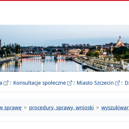
- Biletyn Informacji Publicznej Urzedu Miasta Szczeci
- strona konsultacji Miasta
- Ofic
a
Konsultacje społeczne
Miasto Szczecin
D
tw sprawę
procedury, sprawy, wnioski
wyszukiwar