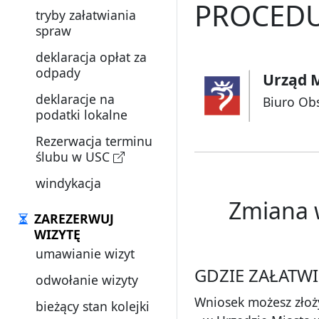
PROCEDU
tryby załatwiania
spraw
deklaracja opłat za
odpady
Urząd M
deklaracje na
Biuro Ob
podatki lokalne
Rezerwacja terminu
ślubu w USC
windykacja
Zmiana w
ZAREZERWUJ
WIZYTĘ
umawianie wizyt
GDZIE ZAŁATWI
odwołanie wizyty
Wniosek możesz złoż
bieżący stan kolejki