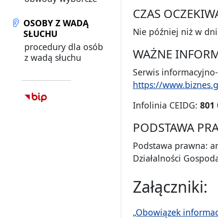
CZAS OCZEKIW
OSOBY Z WADĄ
Nie później niż w d
SŁUCHU
procedury dla osób
WAŻNE INFORM
z wadą słuchu
Serwis informacyjno
https://www.biznes.g
Infolinia CEIDG:
801 
PODSTAWA PR
Podstawa prawna: art.
Działalności Gospodar
Załączniki:
„Obowiązek informac