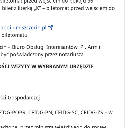
 – biletomat przed wejściem do pokoju 36
 bilet z literką „K” – biletomat przed wejściem do
jaboi.um.szczecin.pl
z biletomatu,
in – Biuro Obsługi Interesantów, Pl. Armii
być poświadczony przez notariusza.
OŚCI WIZYTY W WYBRANYM URZĘDZIE
ości Gospodarczej
 CEIDG-POPR, CEIDG-PN, CEIDG-SC, CEIDG-ZS – w
dzonej przez ministra właściwego do spraw