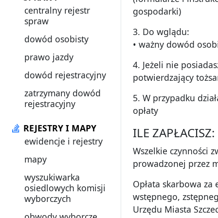
centralny rejestr
gospodarki)
spraw
3. Do wglądu:
dowód osobisty
• ważny dowód osobi
prawo jazdy
4. Jeżeli nie posia
dowód rejestracyjny
potwierdzający tożs
zatrzymany dowód
5. W przypadku dzia
rejestracyjny
opłaty
REJESTRY I MAPY
ILE ZAPŁACISZ:
ewidencje i rejestry
Wszelkie czynności z
mapy
prowadzonej przez m
wyszukiwarka
Opłata skarbowa za e
osiedlowych komisji
wstępnego, zstępneg
wyborczych
Urzędu Miasta Szczec
obwody wyborcze