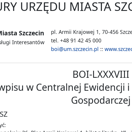
RY URZĘDU MIASTA SZ
pl. Armii Krajowej 1, 70-456 Szcz
iasta Szczecin
tel. +48 91 42 45 000
sługi Interesantów
boi@um.szczecin.pl
::
www.szczec
BOI-LXXXVIII
pisu w Centralnej Ewidencji i 
Gospodarczej
SZ
yć: