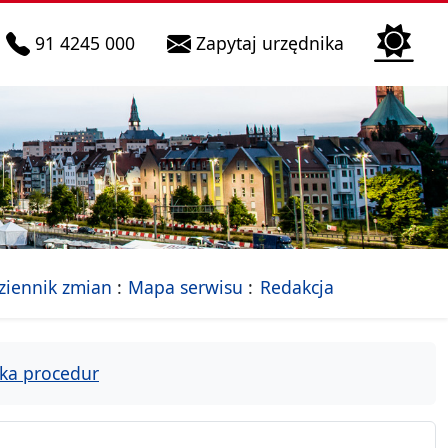
telefon do infolinii:
Biura Obsłu
91 4245 000
Zapytaj urzędnika
n
 Szczecin
jalna strona Miasta Szczecin
- drzewko rozdziałów
ziennik zmian
Mapa serwisu
Redakcja
ka procedur