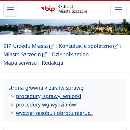
przejdź do głównego menu
- Biletyn Informacji Publicznej Ur
- stron
BIP Urzędu Miasta
Konsultacje społeczne
- Oficjalna strona Miasta Szczecin
Miasto Szczecin
Dziennik zmian
- drzewko rozdziałów
Mapa serwisu
Redakcja
strona główna
>
załatw sprawę
procedury, sprawy, wnioski
procedury wg wydziałów
wydział zasobu i obrotu nieruc..