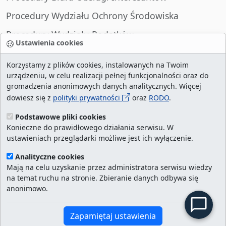
Procedury Wydziału Ochrony Środowiska
Procedury Wydziału Podatków
Ustawienia cookies
Procedury Wydziału Spraw Obywatelskich
Korzystamy z plików cookies, instalowanych na Twoim
urządzeniu, w celu realizacji pełnej funkcjonalności oraz do
gromadzenia anonimowych danych analitycznych. Więcej
dowiesz się z
polityki prywatności
oraz
RODO
.
liczba wizyt:
29001330
/ aktualna strona:
97185
/
najczęściej odwiedzane strony
/
ustawienia
Podstawowe pliki cookies
Konieczne do prawidłowego działania serwisu. W
cookies
ustawieniach przeglądarki możliwe jest ich wyłączenie.
Urząd Miasta Szczecin. Portal eurzad.szczecin.pl
Analityczne cookies
jest integralną częścią Biuletynu Informacji
Mają na celu uzyskanie przez administratora serwisu wiedzy
na temat ruchu na stronie. Zbieranie danych odbywa się
Publicznej Urzędu Miasta Szczecin.
anonimowo.
Kontakt:
ekancelaria@um.szczecin.pl
Zapamiętaj ustawienia