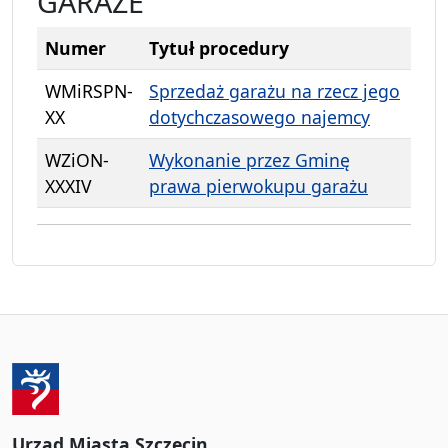
GARAŻE
Numer
Tytuł procedury
WMiRSPN-
Sprzedaż garażu na rzecz jego
XX
dotychczasowego najemcy
WZiON-
Wykonanie przez Gminę
XXXIV
prawa pierwokupu garażu
Urząd Miasta Szczecin