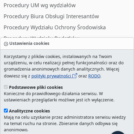
Procedury UM wg wydziałów
Procedury Biura Obsługi Interesantów
Procedury Wydziału Ochrony Środowiska
Procedury Wydziału Podatków
Ustawienia cookies
Procedury Wydziału Spraw Obywatelskich
Korzystamy z plików cookies, instalowanych na Twoim
urządzeniu, w celu realizacji pełnej funkcjonalności oraz do
gromadzenia anonimowych danych analitycznych. Więcej
dowiesz się z
polityki prywatności
oraz
RODO
.
liczba wizyt:
28988071
/ aktualna strona:
8483
/
najczęściej odwiedzane strony
/
ustawienia
Podstawowe pliki cookies
Konieczne do prawidłowego działania serwisu. W
cookies
ustawieniach przeglądarki możliwe jest ich wyłączenie.
Urząd Miasta Szczecin. Portal eurzad.szczecin.pl
Analityczne cookies
jest integralną częścią Biuletynu Informacji
Mają na celu uzyskanie przez administratora serwisu wiedzy
na temat ruchu na stronie. Zbieranie danych odbywa się
Publicznej Urzędu Miasta Szczecin.
anonimowo.
Kontakt:
ekancelaria@um.szczecin.pl