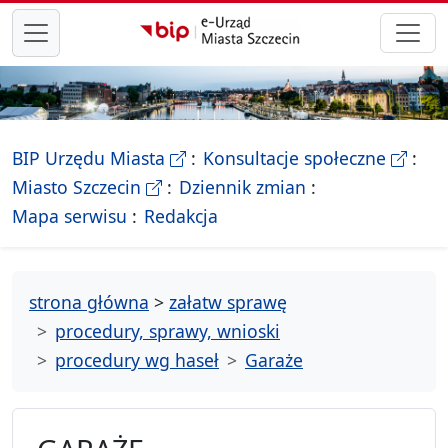
przejdź do głównego menu
- Biletyn Informacji Publicznej Ur
- stron
BIP Urzędu Miasta
Konsultacje społeczne
- Oficjalna strona Miasta Szczecin
Miasto Szczecin
Dziennik zmian
- drzewko rozdziałów
Mapa serwisu
Redakcja
strona główna
>
załatw sprawę
procedury, sprawy, wnioski
procedury wg haseł
Garaże