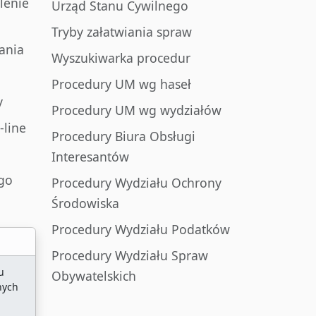
lenie
Urząd Stanu Cywilnego
Tryby załatwiania spraw
ania
Wyszukiwarka procedur
Procedury UM wg haseł
y
Procedury UM wg wydziałów
-line
Procedury Biura Obsługi
Interesantów
go
Procedury Wydziału Ochrony
Środowiska
Procedury Wydziału Podatków
Procedury Wydziału Spraw
u
Obywatelskich
nych