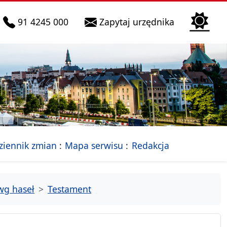
telefon do infolinii:
Biura Obsłu
91 4245 000
Zapytaj urzędnika
n
 Szczecin
jalna strona Miasta Szczecin
- drzewko rozdziałów
ziennik zmian
Mapa serwisu
Redakcja
wg haseł
Testament