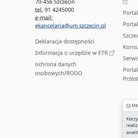
70-456 Szczecin
tel.
91 4245000
Porta
e-mail:
Porta
ekancelaria@um.szczecin.pl
Szcze
Deklaracja dostępności
Konsu
Informacja o urzędzie w ETR
Serwi
ochrona danych
Porta
osobowych/RODO
Przes
Ust
Korzy
reali
anali