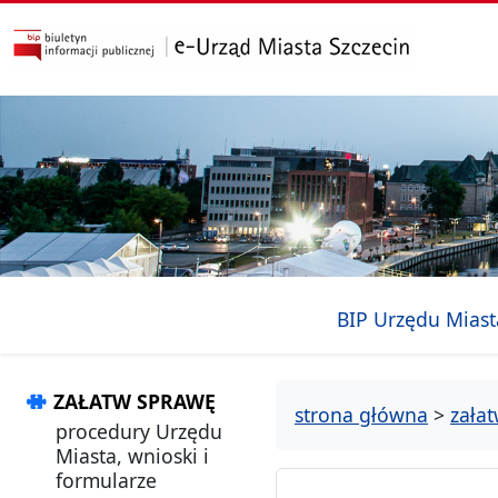
przejdź do głównego menu
przejdź do treści
BIP Urzędu Miast
ZAŁATW SPRAWĘ
strona główna
>
zała
procedury Urzędu
Miasta, wnioski i
formularze