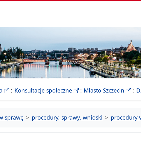
- Biletyn Informacji Publicznej Urzedu Miasta Szczeci
- strona konsultacji Miasta
- Ofic
a
Konsultacje społeczne
Miasto Szczecin
D
tw sprawę
procedury, sprawy, wnioski
procedury 