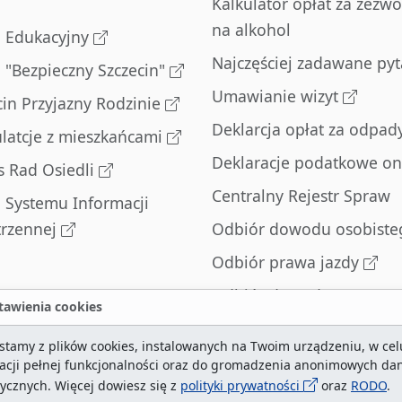
Kalkulator opłat za zezwo
na alkohol
l Edukacyjny
Najczęściej zadawane pyt
l "Bezpieczny Szczecin"
Umawianie wizyt
cin Przyjazny Rodzinie
Deklarcja opłat za odpad
latcje z mieszkańcami
Deklaracje podatkowe on
s Rad Osiedli
Centralny Rejestr Spraw
l Systemu Informacji
trzennej
Odbiór dowodu osobiste
Odbiór prawa jazdy
Odbiór dowodu
awienia cookies
rejestracyjnego
stamy z plików cookies, instalowanych na Twoim urządzeniu, w cel
Zatrzymane dowody
zacji pełnej funkcjonalności oraz do gromadzenia anonimowych da
rejestracyjne
tycznych. Więcej dowiesz się z
polityki prywatności
oraz
RODO
.