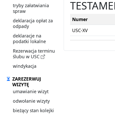
TESTAME
tryby załatwiania
spraw
Numer
deklaracja opłat za
odpady
USC-XV
deklaracje na
podatki lokalne
Rezerwacja terminu
ślubu w USC
windykacja
ZAREZERWUJ
WIZYTĘ
umawianie wizyt
odwołanie wizyty
bieżący stan kolejki