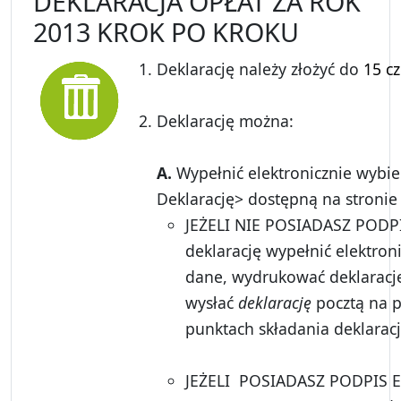
DEKLARACJA OPŁAT ZA ROK
2013 KROK PO KROKU
Deklarację należy złożyć do
15 cz
Deklarację można:
A.
Wypełnić elektronicznie wybier
Deklarację> dostępną na stroni
JEŻELI NIE POSIADASZ POD
deklarację wypełnić elektron
dane, wydrukować deklarację
wysłać
deklarację
pocztą na p
punktach składania deklaracj
JEŻELI POSIADASZ PODPIS 