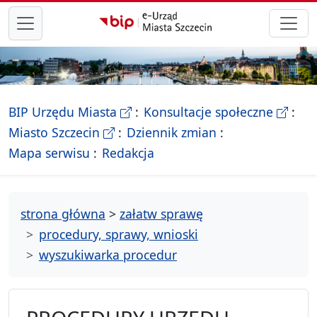
przejdź do głównego menu
- Biletyn Informacji Publicznej Ur
- stron
BIP Urzędu Miasta
Konsultacje społeczne
- Oficjalna strona Miasta Szczecin
Miasto Szczecin
Dziennik zmian
- drzewko rozdziałów
Mapa serwisu
Redakcja
strona główna
>
załatw sprawę
procedury, sprawy, wnioski
wyszukiwarka procedur