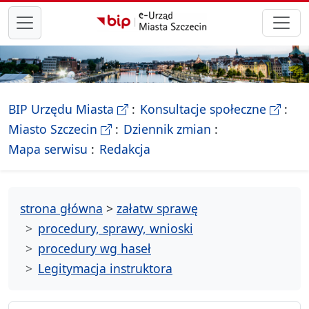
przejdź do głównego menu
- Biletyn Informacji Publicznej Ur
- stron
BIP Urzędu Miasta
Konsultacje społeczne
- Oficjalna strona Miasta Szczecin
Miasto Szczecin
Dziennik zmian
- drzewko rozdziałów
Mapa serwisu
Redakcja
strona główna
>
załatw sprawę
procedury, sprawy, wnioski
procedury wg haseł
Legitymacja instruktora